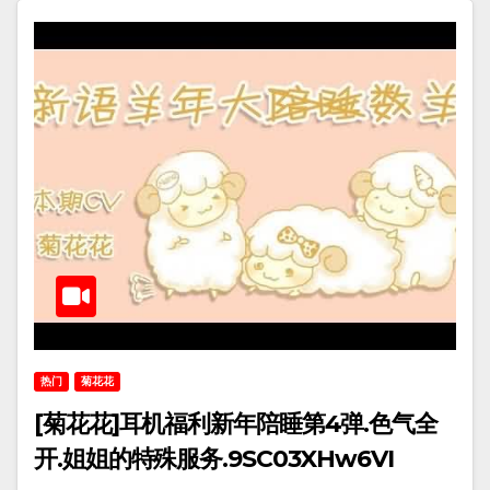
热门
菊花花
[菊花花]耳机福利新年陪睡第4弹.色气全
开.姐姐的特殊服务.9SC03XHw6VI