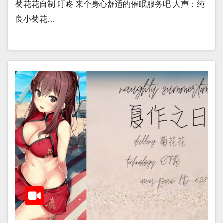
菊花花自制 叮咚 来个身心舒适的催眠服务吧 人声：纯
良小菊花…