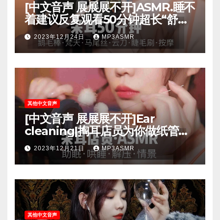
[中文音声 展展展不开]ASMR.睡不
着建议反复观看50分钟超长“舒爽”
掏耳体验超“刺激”颅内体验掏耳采
2023年12月24日
MP3ASMR
耳3D助眠哄睡.[3jBCqFsfae0]
其他中文音声
[中文音声 展展展不开]Ear
cleaning|掏耳店员为你做纸管采
耳！40分钟超长角色扮演，超“刺
2023年12月21日
MP3ASMR
激”体验，“爽”到妙不可言
其他中文音声