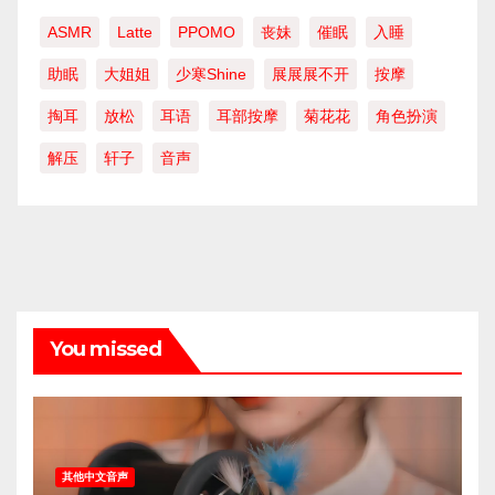
ASMR
Latte
PPOMO
丧妹
催眠
入睡
助眠
大姐姐
少寒Shine
展展展不开
按摩
掏耳
放松
耳语
耳部按摩
菊花花
角色扮演
解压
轩子
音声
You missed
其他中文音声