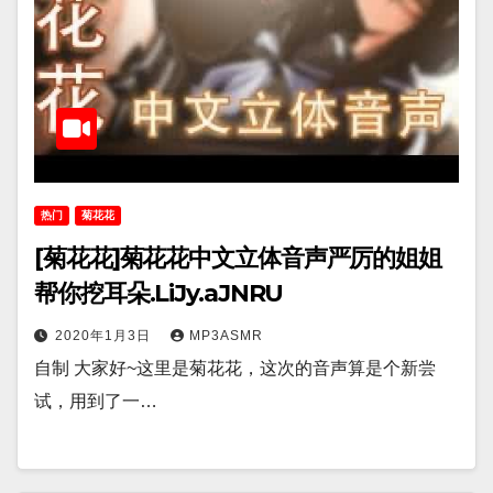
热门
菊花花
[菊花花]菊花花中文立体音声严厉的姐姐
帮你挖耳朵.LiJy.aJNRU
2020年1月3日
MP3ASMR
自制 大家好~这里是菊花花，这次的音声算是个新尝
试，用到了一…