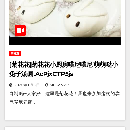
菊花花
[菊花花]菊花花小厨房噗尼噗尼.萌萌哒小
兔子汤圆.AcPjxCTP5js
2020年1月3日
MP3ASMR
自制 嗨~大家好！这里是菊花花！我也来参加这次的噗
尼噗尼元宵…