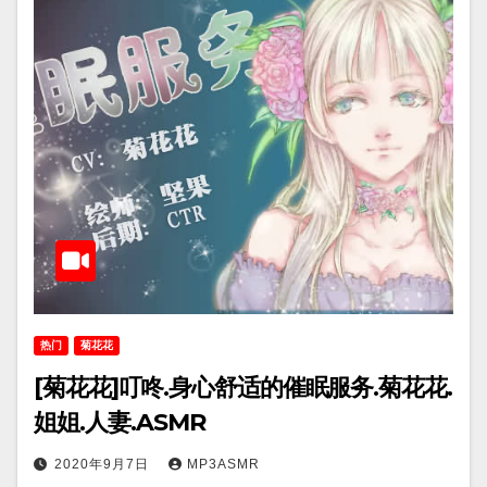
热门
菊花花
[菊花花]叮咚.身心舒适的催眠服务.菊花花.
姐姐.人妻.ASMR
2020年9月7日
MP3ASMR