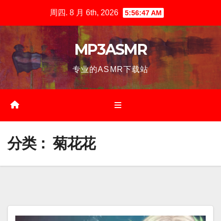
跳
周四. 8 月 6th, 2026
5:56:48 AM
至
内
MP3ASMR
容
专业的ASMR下载站
分类：
菊花花