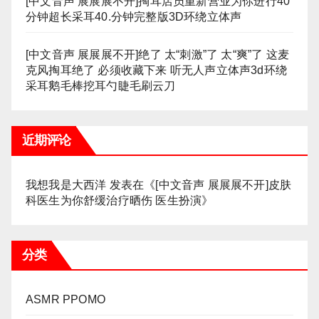
[中文音声 展展展不开]掏耳店员重新营业为你进行40
分钟超长采耳40.分钟完整版3D环绕立体声
[中文音声 展展展不开]绝了 太“刺激”了 太“爽”了 这麦
克风掏耳绝了 必须收藏下来 听无人声立体声3d环绕
采耳鹅毛棒挖耳勺睫毛刷云刀
近期评论
我想我是大西洋
发表在《
[中文音声 展展展不开]皮肤
科医生为你舒缓治疗晒伤 医生扮演
》
分类
ASMR PPOMO