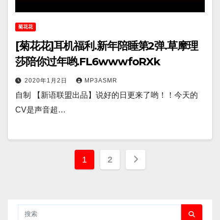
菊花花
[菊花花]耳机福利.新年陪睡第2弹.草摩理
莎陪你过年哟.FL6wwwfoRXk
2020年1月2日
MP3ASMR
自制 【新语联盟出品】说好的日更来了哟！！今天的
CV是声音超…
文
1
2
章
分
页