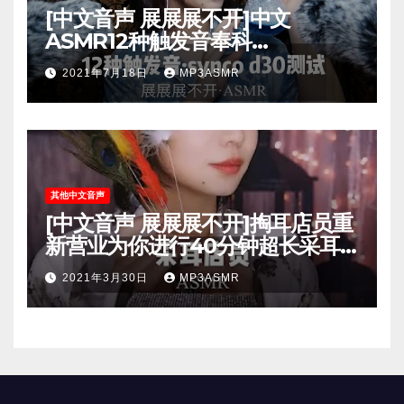
[中文音声 展展展不开]中文
ASMR12种触发音奉科
SYNCO.d30小枪麦麦克风新麦测
2021年7月18日
MP3ASMR
试
其他中文音声
[中文音声 展展展不开]掏耳店员重
新营业为你进行40分钟超长采耳
40.分钟完整版3D环绕立体声
2021年3月30日
MP3ASMR