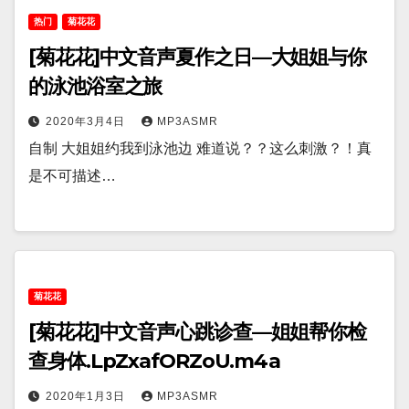
热门
菊花花
[菊花花]中文音声夏作之日—大姐姐与你
的泳池浴室之旅
2020年3月4日
MP3ASMR
自制 大姐姐约我到泳池边 难道说？？这么刺激？！真
是不可描述…
菊花花
[菊花花]中文音声心跳诊查—姐姐帮你检
查身体.LpZxafORZoU.m4a
2020年1月3日
MP3ASMR