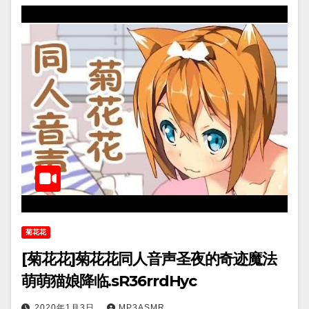
菊花花
[菊花花]菊花花同人音声圣夜的奇迹魔法
萌萌猫娘降临.sR36rrdHyc
2020年1月3日
MP3ASMR