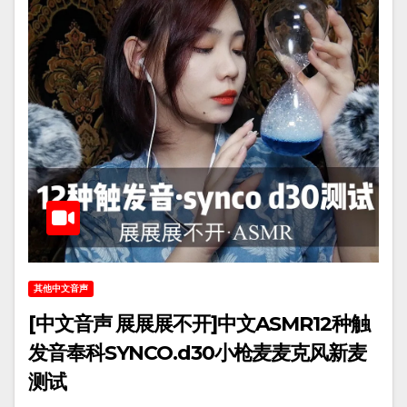
其他中文音声
[中文音声 展展展不开]中文ASMR12种触
发音奉科SYNCO.d30小枪麦麦克风新麦
测试