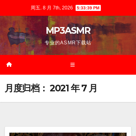
跳
周五. 8 月 7th, 2026
5:33:40 PM
至
内
MP3ASMR
容
专业的ASMR下载站
月度归档：
2021 年 7 月