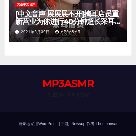
其他中文音声
[中文音声 展展展不开]掏耳店员重
新营业为你进行40分钟超长采耳
40.分钟完整版3D环绕立体声
2021年3月30日
MP3ASMR
MP3ASMR
专业的ASMR下载站
自豪地采用WordPress
|
主题: Newsup 作者
Themeansar