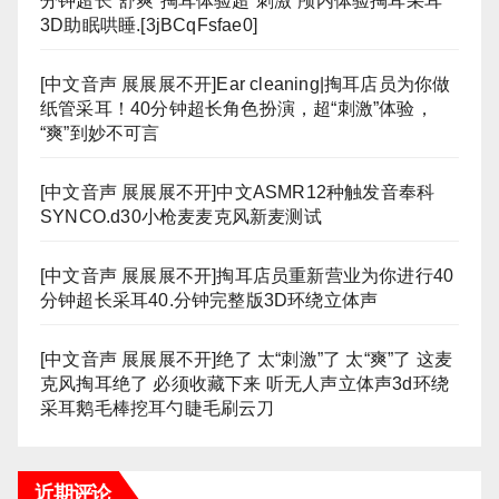
分钟超长“舒爽”掏耳体验超“刺激”颅内体验掏耳采耳
3D助眠哄睡.[3jBCqFsfae0]
[中文音声 展展展不开]Ear cleaning|掏耳店员为你做
纸管采耳！40分钟超长角色扮演，超“刺激”体验，
“爽”到妙不可言
[中文音声 展展展不开]中文ASMR12种触发音奉科
SYNCO.d30小枪麦麦克风新麦测试
[中文音声 展展展不开]掏耳店员重新营业为你进行40
分钟超长采耳40.分钟完整版3D环绕立体声
[中文音声 展展展不开]绝了 太“刺激”了 太“爽”了 这麦
克风掏耳绝了 必须收藏下来 听无人声立体声3d环绕
采耳鹅毛棒挖耳勺睫毛刷云刀
近期评论