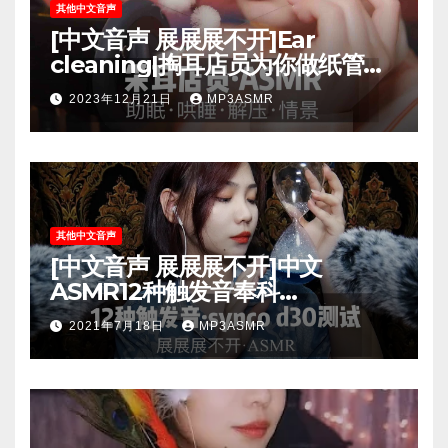
其他中文音声
[中文音声 展展展不开]Ear
cleaning|掏耳店员为你做纸管采
耳！40分钟超长角色扮演，超“刺
2023年12月21日
MP3ASMR
激”体验，“爽”到妙不可言
其他中文音声
[中文音声 展展展不开]中文
ASMR12种触发音奉科
SYNCO.d30小枪麦麦克风新麦测
2021年7月18日
MP3ASMR
试