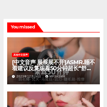
You missed
其他中文音声
[中文音声 展展展不开]ASMR.睡不
着建议反复观看50分钟超长“舒爽”
掏耳体验超“刺激”颅内体验掏耳采
2023年12月24日
MP3ASMR
耳3D助眠哄睡.[3jBCqFsfae0]