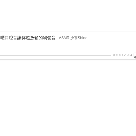
親暱口腔音讓你超放鬆的觸發音
- ASMR 少寒Shine
00:00
/
26:04