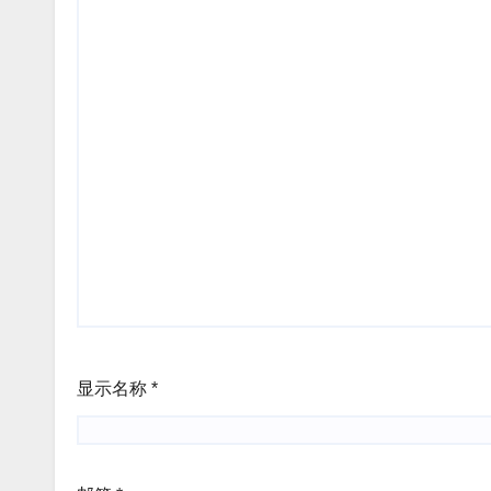
显示名称
*