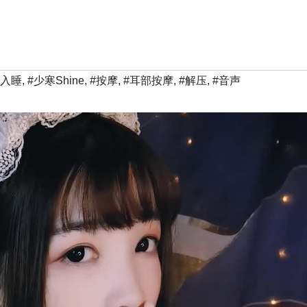
#入睡
,
#少寒Shine
,
#按摩
,
#耳部按摩
,
#解压
,
#音声