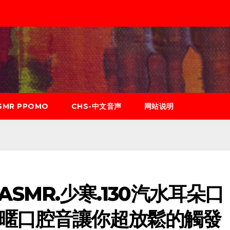
SMR PPOMO
CHS-中文音声
网站说明
e]ASMR.少寒.130汽水耳朵口
暱口腔音讓你超放鬆的觸發