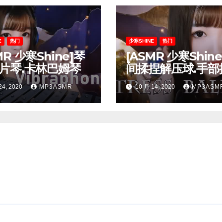
E
热门
少寒SHINE
热门
MR 少寒Shine]琴
[ASMR 少寒Shin
鋁片琴.卡林巴姆琴
间揉捏解压球.手部
摩.黏黏的声音超解
24, 2020
MP3ASMR
10 月 14, 2020
MP3ASM