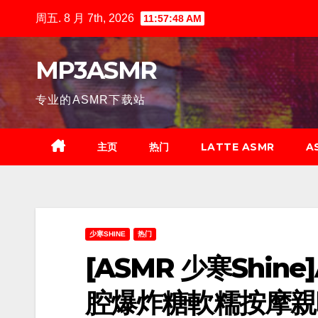
跳
周五. 8 月 7th, 2026
11:57:49 AM
至
内
MP3ASMR
容
专业的ASMR下载站
主页
热门
LATTE ASMR
A
少寒SHINE
热门
[ASMR 少寒Shin
腔爆炸糖軟糯按摩親