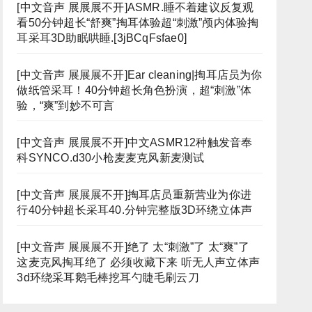
[中文音声 展展展不开]ASMR.睡不着建议反复观
看50分钟超长“舒爽”掏耳体验超“刺激”颅内体验掏
耳采耳3D助眠哄睡.[3jBCqFsfae0]
[中文音声 展展展不开]Ear cleaning|掏耳店员为你
做纸管采耳！40分钟超长角色扮演，超“刺激”体
验，“爽”到妙不可言
[中文音声 展展展不开]中文ASMR12种触发音奉
科SYNCO.d30小枪麦麦克风新麦测试
[中文音声 展展展不开]掏耳店员重新营业为你进
行40分钟超长采耳40.分钟完整版3D环绕立体声
[中文音声 展展展不开]绝了 太“刺激”了 太“爽”了
这麦克风掏耳绝了 必须收藏下来 听无人声立体声
3d环绕采耳鹅毛棒挖耳勺睫毛刷云刀