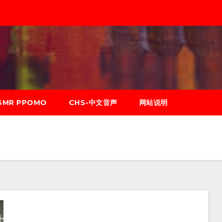
SMR PPOMO
CHS-中文音声
网站说明