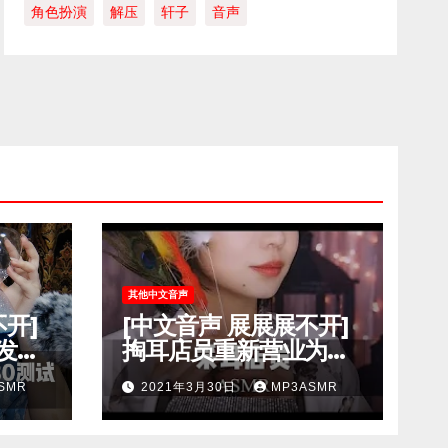
角色扮演
解压
轩子
音声
其他中文音声
开]
[中文音声 展展展不开]
触发音
掏耳店员重新营业为你
小枪
进行40分钟超长采耳
SMR
2021年3月30日
MP3ASMR
40.分钟完整版3D环绕
立体声