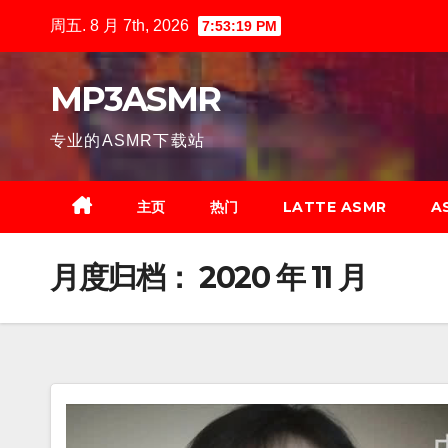
跳
周五. 8 月 7th, 2026
7:53:20 PM
至
内
MP3ASMR
容
专业的ASMR下载站
主页
热门
LATTE ASMR
A
月度归档：
2020 年 11 月