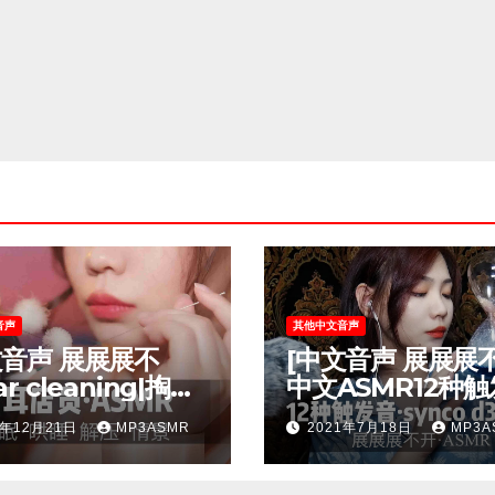
音声
其他中文音声
文音声 展展展不
[中文音声 展展展不
ar cleaning|掏耳
中文ASMR12种
为你做纸管采耳！
奉科SYNCO.d30
3年12月21日
MP3ASMR
2021年7月18日
MP3A
分钟超长角色扮演，
麦麦克风新麦测试
刺激”体验，“爽”到