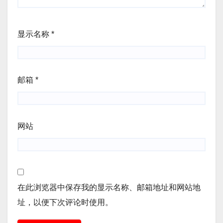
显示名称
*
邮箱
*
网站
在此浏览器中保存我的显示名称、邮箱地址和网站地
址，以便下次评论时使用。