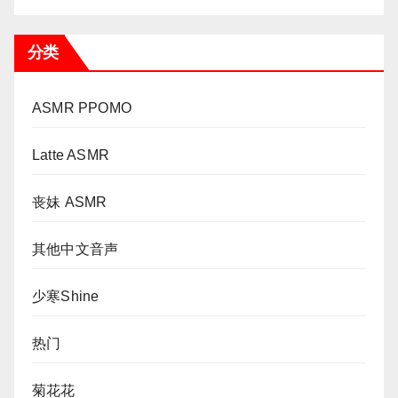
分类
ASMR PPOMO
Latte ASMR
丧妹 ASMR
其他中文音声
少寒Shine
热门
菊花花