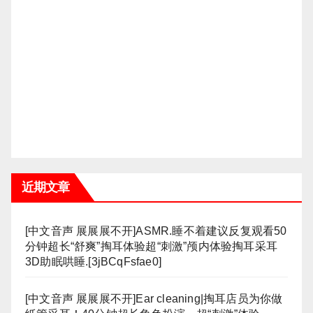
近期文章
[中文音声 展展展不开]ASMR.睡不着建议反复观看50
分钟超长“舒爽”掏耳体验超“刺激”颅内体验掏耳采耳
3D助眠哄睡.[3jBCqFsfae0]
[中文音声 展展展不开]Ear cleaning|掏耳店员为你做