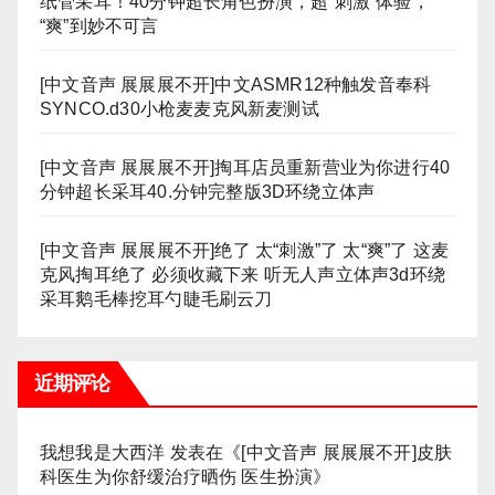
纸管采耳！40分钟超长角色扮演，超“刺激”体验，
“爽”到妙不可言
[中文音声 展展展不开]中文ASMR12种触发音奉科
SYNCO.d30小枪麦麦克风新麦测试
[中文音声 展展展不开]掏耳店员重新营业为你进行40
分钟超长采耳40.分钟完整版3D环绕立体声
[中文音声 展展展不开]绝了 太“刺激”了 太“爽”了 这麦
克风掏耳绝了 必须收藏下来 听无人声立体声3d环绕
采耳鹅毛棒挖耳勺睫毛刷云刀
近期评论
我想我是大西洋
发表在《
[中文音声 展展展不开]皮肤
科医生为你舒缓治疗晒伤 医生扮演
》